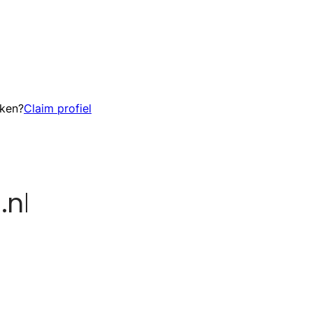
eken?
Claim profiel