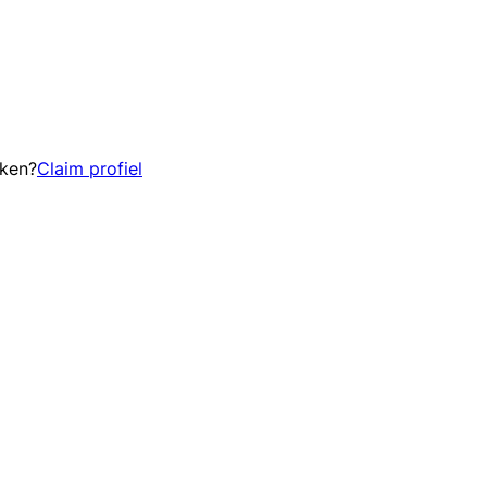
eken?
Claim profiel