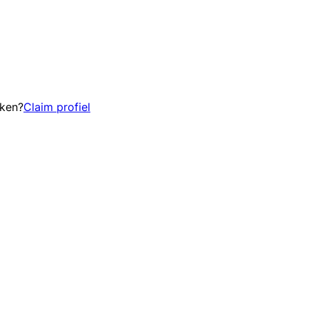
eken?
Claim profiel