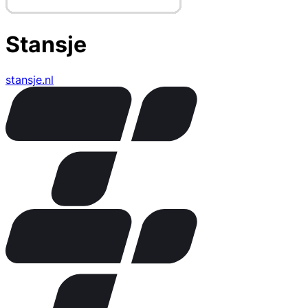
Stansje
stansje.nl