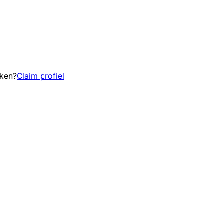
eken?
Claim profiel