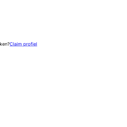
eken?
Claim profiel