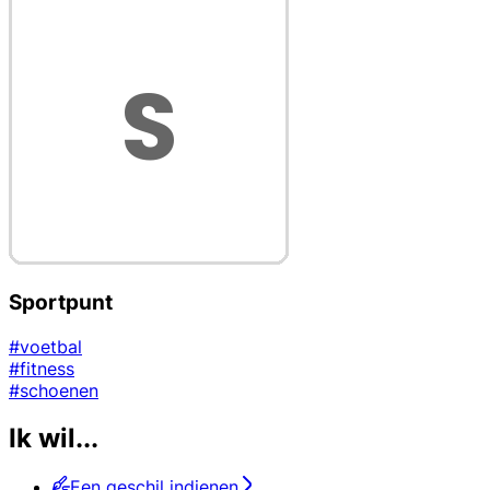
Sportpunt
#voetbal
#fitness
#schoenen
Ik wil...
Een geschil indienen