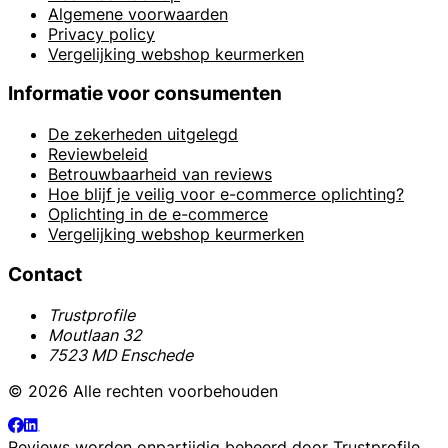
Algemene voorwaarden
Privacy policy
Vergelijking webshop keurmerken
Informatie voor consumenten
De zekerheden uitgelegd
Reviewbeleid
Betrouwbaarheid van reviews
Hoe blijf je veilig voor e-commerce oplichting?
Oplichting in de e-commerce
Vergelijking webshop keurmerken
Contact
Trustprofile
Moutlaan 32
7523 MD Enschede
© 2026 Alle rechten voorbehouden
Reviews worden onpartijdig beheerd door
Trustprofile
.