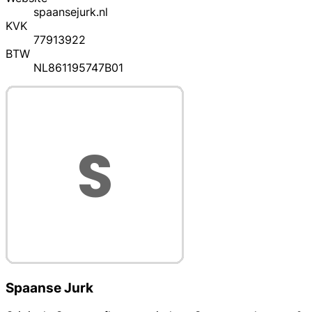
spaansejurk.nl
KVK
77913922
BTW
NL861195747B01
Spaanse Jurk