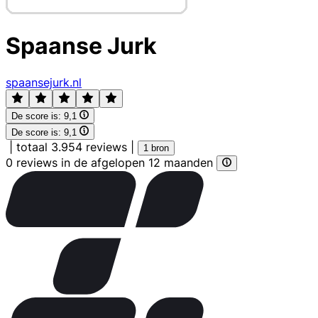
Spaanse Jurk
spaansejurk.nl
De score is:
9,1
De score is:
9,1
|
totaal 3.954 reviews
|
1 bron
0 reviews in de afgelopen 12 maanden