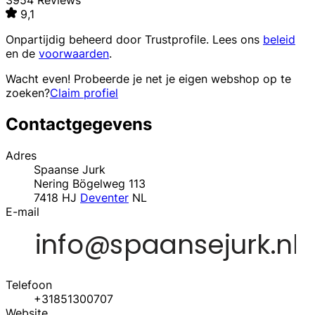
3954 Reviews
9,1
Onpartijdig beheerd door
Trustprofile
. Lees ons
beleid
en de
voorwaarden
.
Wacht even! Probeerde je net je eigen webshop op te
zoeken?
Claim profiel
Contactgegevens
Adres
Spaanse Jurk
Nering Bögelweg 113
7418 HJ
Deventer
NL
E-mail
Telefoon
+31851300707
Website