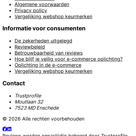
Algemene voorwaarden
Privacy policy
Vergelijking webshop keurmerken
Informatie voor consumenten
De zekerheden uitgelegd
Reviewbeleid
Betrouwbaarheid van reviews
Hoe blijf je veilig voor e-commerce oplichting?
Oplichting in de e-commerce
Vergelijking webshop keurmerken
Contact
Trustprofile
Moutlaan 32
7523 MD Enschede
© 2026 Alle rechten voorbehouden
Reviews worden onpartijdig beheerd door
Trustprofile
.