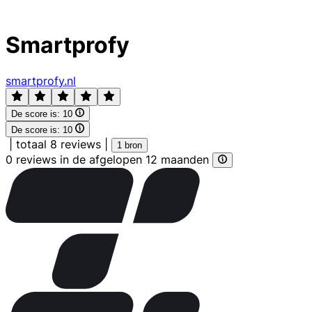
Smartprofy
smartprofy.nl
De score is:
10
De score is:
10
|
totaal 8 reviews
|
1 bron
0 reviews in de afgelopen 12 maanden