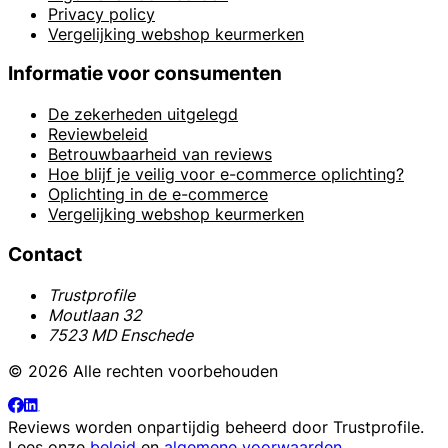
Privacy policy
Vergelijking webshop keurmerken
Informatie voor consumenten
De zekerheden uitgelegd
Reviewbeleid
Betrouwbaarheid van reviews
Hoe blijf je veilig voor e-commerce oplichting?
Oplichting in de e-commerce
Vergelijking webshop keurmerken
Contact
Trustprofile
Moutlaan 32
7523 MD Enschede
© 2026 Alle rechten voorbehouden
Reviews worden onpartijdig beheerd door
Trustprofile
.
Lees onze
beleid
en
algemene voorwaarden
.