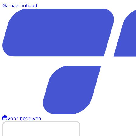
Ga naar inhoud
Voor bedrijven