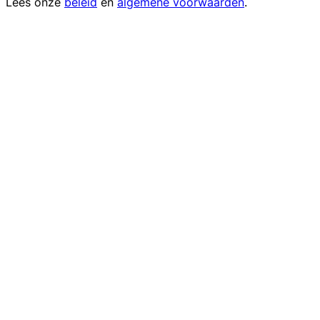
Lees onze
beleid
en
algemene voorwaarden
.