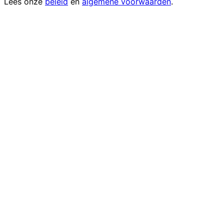
Lees onze
beleid
en
algemene voorwaarden
.