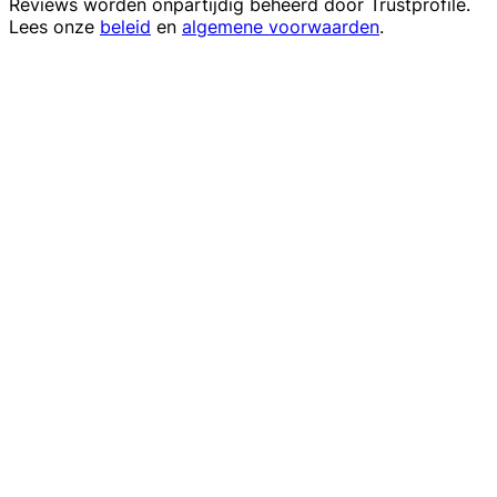
Reviews worden onpartijdig beheerd door
Trustprofile
.
Lees onze
beleid
en
algemene voorwaarden
.