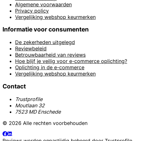
Algemene voorwaarden
Privacy policy
Vergelijking webshop keurmerken
Informatie voor consumenten
De zekerheden uitgelegd
Reviewbeleid
Betrouwbaarheid van reviews
Hoe blijf je veilig voor e-commerce oplichting?
Oplichting in de e-commerce
Vergelijking webshop keurmerken
Contact
Trustprofile
Moutlaan 32
7523 MD Enschede
© 2026 Alle rechten voorbehouden
Reviews worden onpartijdig beheerd door
Trustprofile
.