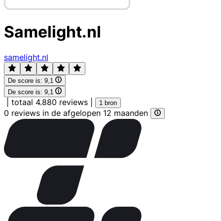
Samelight.nl
samelight.nl
De score is:
9,1
De score is:
9,1
|
totaal 4.880 reviews
|
1 bron
0 reviews in de afgelopen 12 maanden