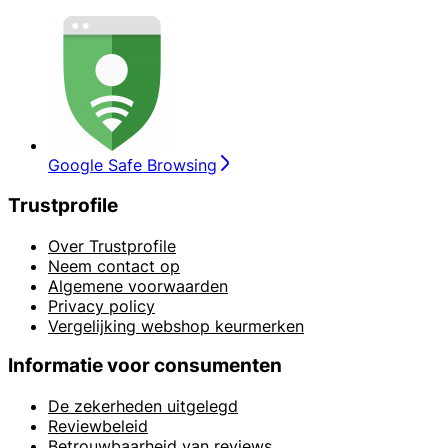
Google Safe Browsing
Trustprofile
Over Trustprofile
Neem contact op
Algemene voorwaarden
Privacy policy
Vergelijking webshop keurmerken
Informatie voor consumenten
De zekerheden uitgelegd
Reviewbeleid
Betrouwbaarheid van reviews