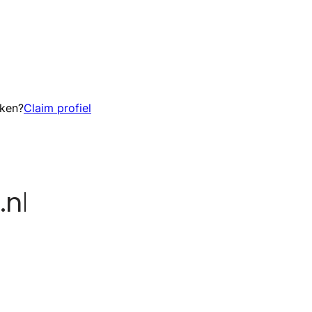
eken?
Claim profiel