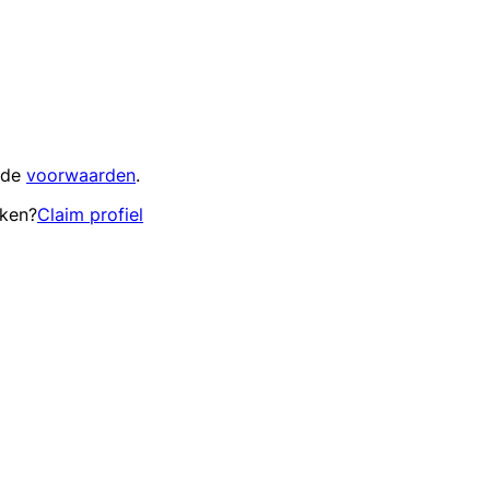
 de
voorwaarden
.
eken?
Claim profiel