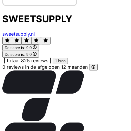
SWEETSUPPLY
sweetsupply.nl
De score is:
9,0
De score is:
9,0
|
totaal 825 reviews
|
1 bron
0 reviews in de afgelopen 12 maanden