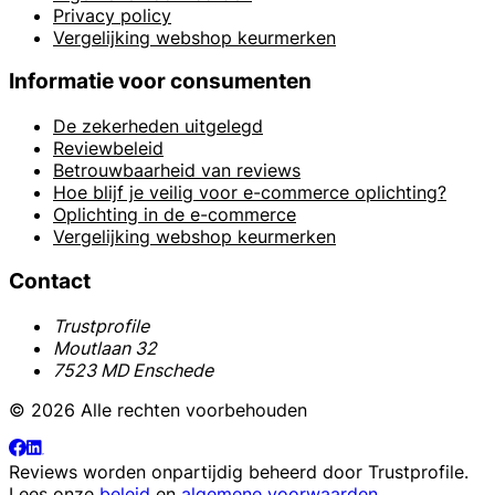
Privacy policy
Vergelijking webshop keurmerken
Informatie voor consumenten
De zekerheden uitgelegd
Reviewbeleid
Betrouwbaarheid van reviews
Hoe blijf je veilig voor e-commerce oplichting?
Oplichting in de e-commerce
Vergelijking webshop keurmerken
Contact
Trustprofile
Moutlaan 32
7523 MD Enschede
© 2026 Alle rechten voorbehouden
Reviews worden onpartijdig beheerd door
Trustprofile
.
Lees onze
beleid
en
algemene voorwaarden
.