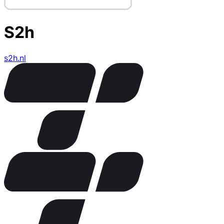
S2h
s2h.nl