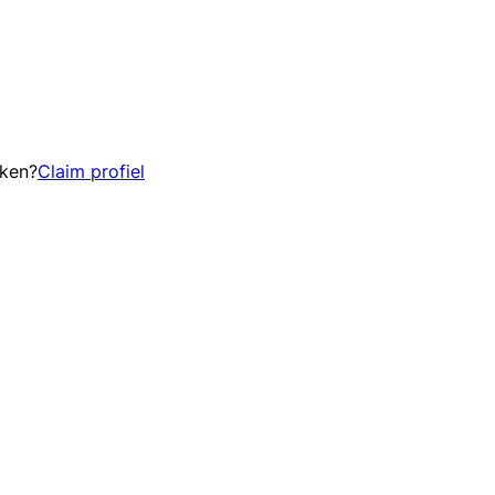
eken?
Claim profiel