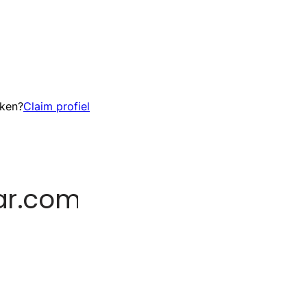
eken?
Claim profiel