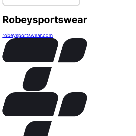
Robeysportswear
robeysportswear.com