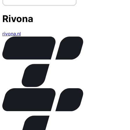
Rivona
rivona.nl