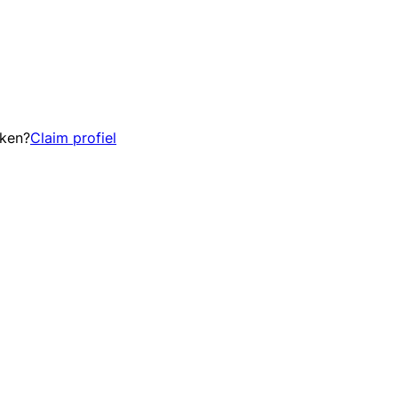
eken?
Claim profiel