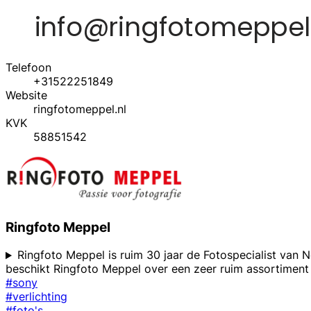
Telefoon
+31522251849
Website
ringfotomeppel.nl
KVK
58851542
Ringfoto Meppel
Ringfoto Meppel is ruim 30 jaar de Fotospecialist van 
beschikt Ringfoto Meppel over een zeer ruim assortiment f
#sony
#verlichting
#foto's