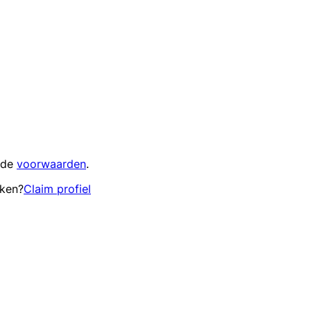
 de
voorwaarden
.
eken?
Claim profiel