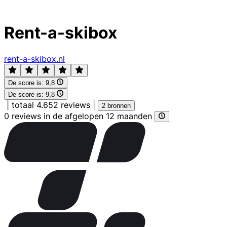
Rent-a-skibox
rent-a-skibox.nl
De score is:
9,8
De score is:
9,8
|
totaal 4.652 reviews
|
2 bronnen
0 reviews in de afgelopen 12 maanden