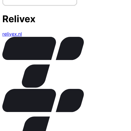
Relivex
relivex.nl