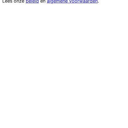
Lees onze
beleid
en
algemene voorwaarden
.