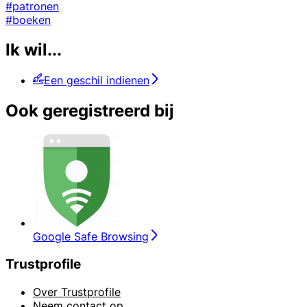
#patronen
#boeken
Ik wil...
Een geschil indienen
Ook geregistreerd bij
Google Safe Browsing
Trustprofile
Over Trustprofile
Neem contact op