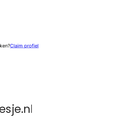
eken?
Claim profiel