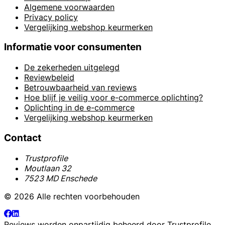
Algemene voorwaarden
Privacy policy
Vergelijking webshop keurmerken
Informatie voor consumenten
De zekerheden uitgelegd
Reviewbeleid
Betrouwbaarheid van reviews
Hoe blijf je veilig voor e-commerce oplichting?
Oplichting in de e-commerce
Vergelijking webshop keurmerken
Contact
Trustprofile
Moutlaan 32
7523 MD Enschede
© 2026 Alle rechten voorbehouden
Reviews worden onpartijdig beheerd door
Trustprofile
.