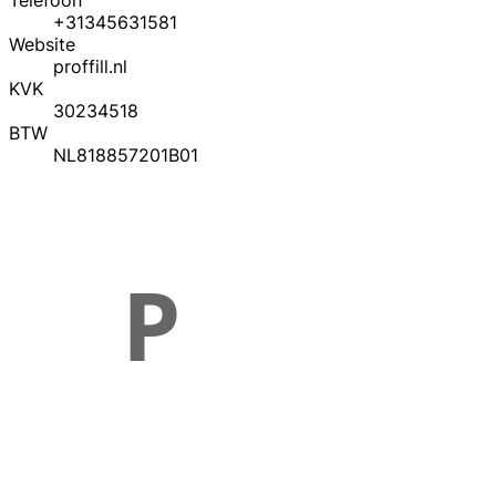
Telefoon
+31345631581
Website
proffill.nl
KVK
30234518
BTW
NL818857201B01