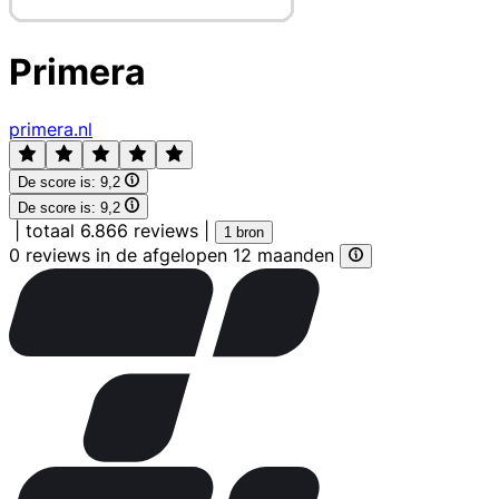
Primera
primera.nl
De score is:
9,2
De score is:
9,2
|
totaal 6.866 reviews
|
1 bron
0 reviews in de afgelopen 12 maanden