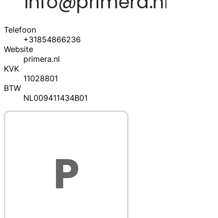
Telefoon
+31854866236
Website
primera.nl
KVK
11028801
BTW
NL009411434B01