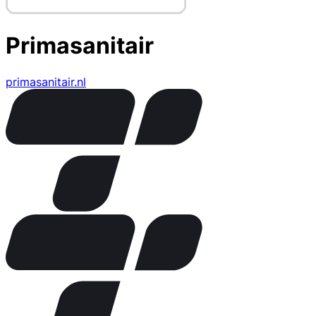
Primasanitair
primasanitair.nl