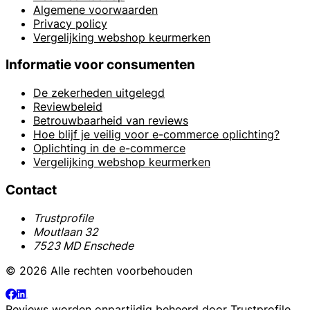
Algemene voorwaarden
Privacy policy
Vergelijking webshop keurmerken
Informatie voor consumenten
De zekerheden uitgelegd
Reviewbeleid
Betrouwbaarheid van reviews
Hoe blijf je veilig voor e-commerce oplichting?
Oplichting in de e-commerce
Vergelijking webshop keurmerken
Contact
Trustprofile
Moutlaan 32
7523 MD Enschede
© 2026 Alle rechten voorbehouden
Reviews worden onpartijdig beheerd door
Trustprofile
.