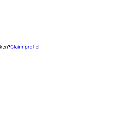
eken?
Claim profiel