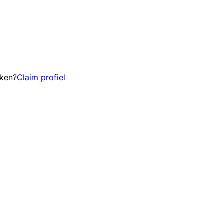
eken?
Claim profiel