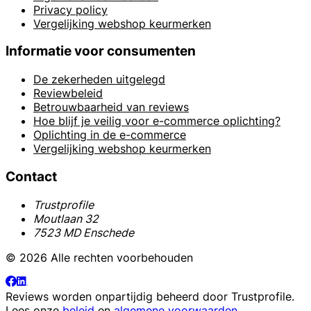
Privacy policy
Vergelijking webshop keurmerken
Informatie voor consumenten
De zekerheden uitgelegd
Reviewbeleid
Betrouwbaarheid van reviews
Hoe blijf je veilig voor e-commerce oplichting?
Oplichting in de e-commerce
Vergelijking webshop keurmerken
Contact
Trustprofile
Moutlaan 32
7523 MD Enschede
© 2026 Alle rechten voorbehouden
Reviews worden onpartijdig beheerd door
Trustprofile
.
Lees onze
beleid
en
algemene voorwaarden
.