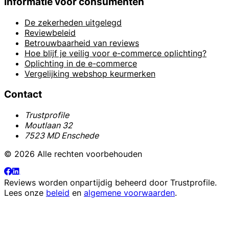
Informatie voor consumenten
De zekerheden uitgelegd
Reviewbeleid
Betrouwbaarheid van reviews
Hoe blijf je veilig voor e-commerce oplichting?
Oplichting in de e-commerce
Vergelijking webshop keurmerken
Contact
Trustprofile
Moutlaan 32
7523 MD Enschede
© 2026 Alle rechten voorbehouden
Reviews worden onpartijdig beheerd door
Trustprofile
.
Lees onze
beleid
en
algemene voorwaarden
.