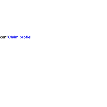
eken?
Claim profiel