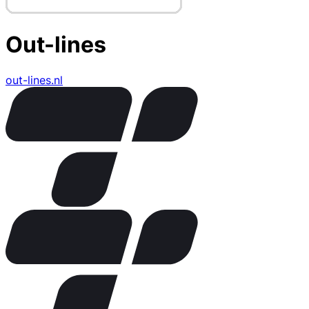
Out-lines
out-lines.nl