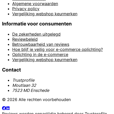
Algemene voorwaarden
Privacy policy
Vergelijking webshop keurmerken
Informatie voor consumenten
De zekerheden uitgelegd
Reviewbeleid
Betrouwbaarheid van reviews
Hoe blijf je veilig voor e-commerce oplichting?
Oplichting in de e-commerce
Vergelijking webshop keurmerken
Contact
Trustprofile
Moutlaan 32
7523 MD Enschede
© 2026 Alle rechten voorbehouden
Reviews worden onpartijdig beheerd door
Trustprofile
.