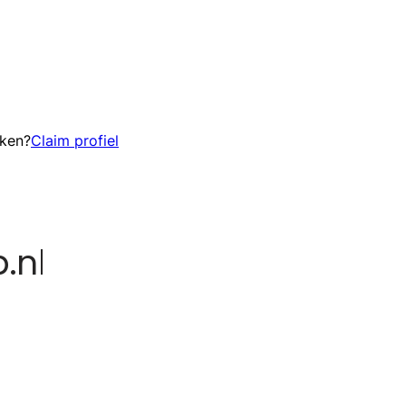
eken?
Claim profiel