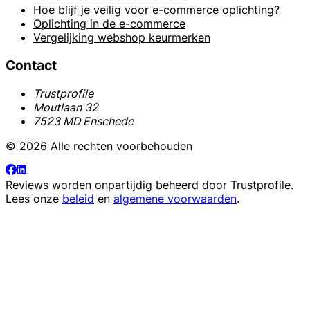
Hoe blijf je veilig voor e-commerce oplichting?
Oplichting in de e-commerce
Vergelijking webshop keurmerken
Contact
Trustprofile
Moutlaan 32
7523 MD Enschede
© 2026 Alle rechten voorbehouden
Reviews worden onpartijdig beheerd door
Trustprofile
.
Lees onze
beleid
en
algemene voorwaarden
.