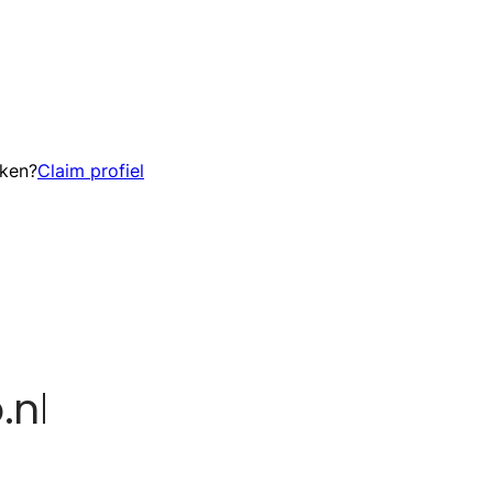
eken?
Claim profiel