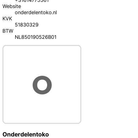
+31614775561
Website
onderdelentoko.nl
KVK
51830329
BTW
NL850190526B01
Onderdelentoko