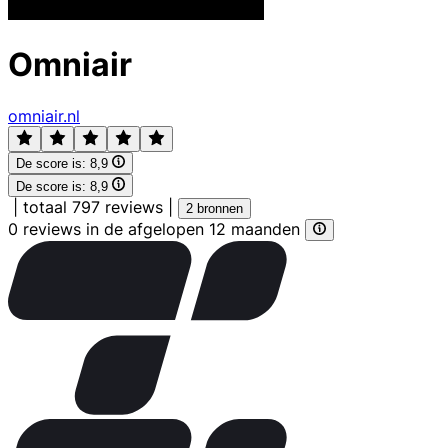
Omniair
omniair.nl
De score is:
8,9
De score is:
8,9
|
totaal 797 reviews
|
2 bronnen
0 reviews in de afgelopen 12 maanden