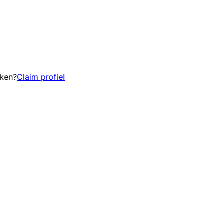
eken?
Claim profiel