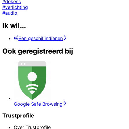
#dekens
#verlichting
#audio
Ik wil...
Een geschil indienen
Ook geregistreerd bij
Google Safe Browsing
Trustprofile
Over Trustprofile