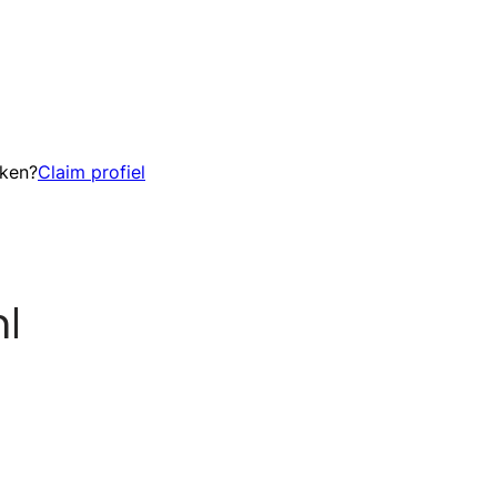
eken?
Claim profiel