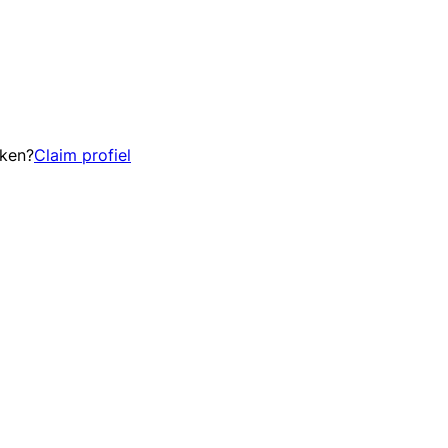
eken?
Claim profiel