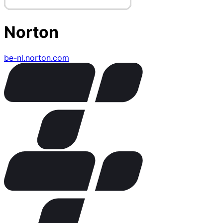
Norton
be-nl.norton.com