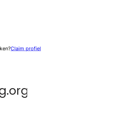
eken?
Claim profiel