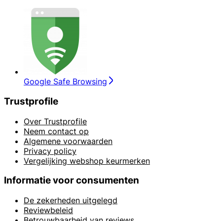
Google Safe Browsing
Trustprofile
Over Trustprofile
Neem contact op
Algemene voorwaarden
Privacy policy
Vergelijking webshop keurmerken
Informatie voor consumenten
De zekerheden uitgelegd
Reviewbeleid
Betrouwbaarheid van reviews