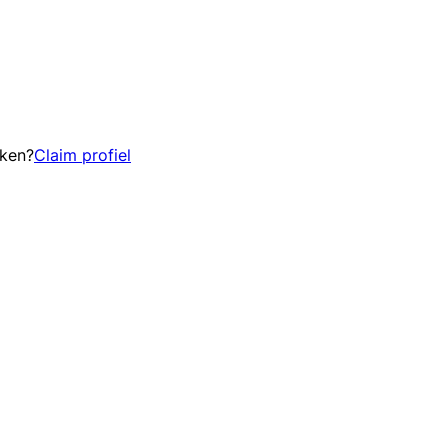
eken?
Claim profiel