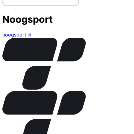
Noogsport
noogsport.nl