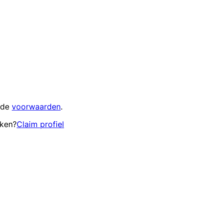
 de
voorwaarden
.
eken?
Claim profiel