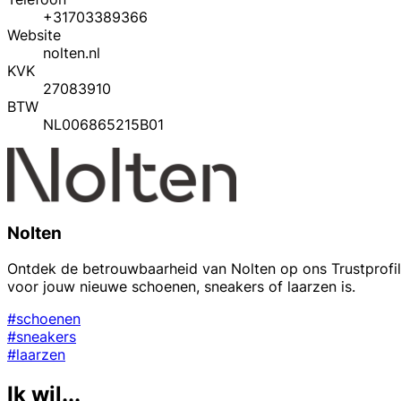
+31703389366
Website
nolten.nl
KVK
27083910
BTW
NL006865215B01
Nolten
Ontdek de betrouwbaarheid van Nolten op ons Trustprofile.
voor jouw nieuwe schoenen, sneakers of laarzen is.
#schoenen
#sneakers
#laarzen
Ik wil...