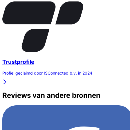
Trustprofile
Profiel geclaimd door ISConnected b.v. in 2024
Reviews van andere bronnen