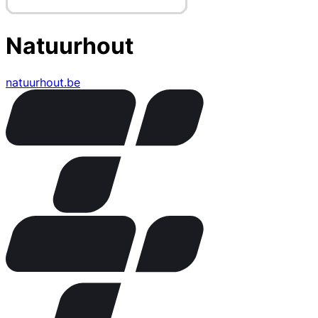
Natuurhout
natuurhout.be