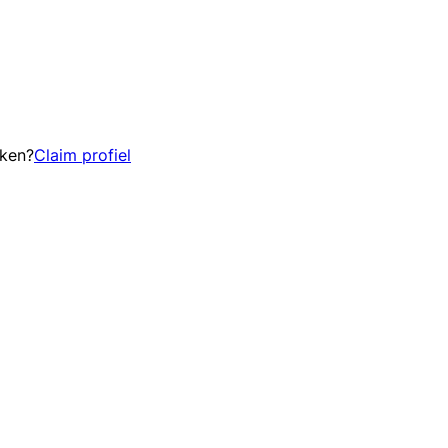
eken?
Claim profiel