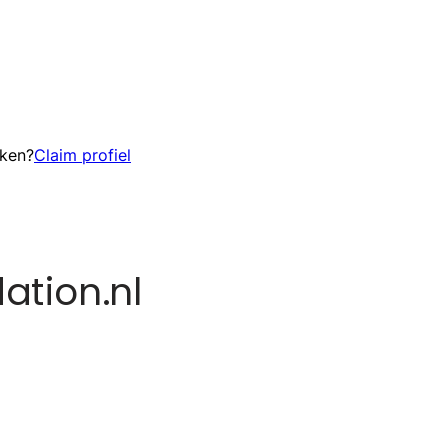
eken?
Claim profiel